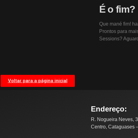
É o fim?
Que mané fim! h
Prontos para ma
Sessions? Agua
Voltar para a página inicial
Endereço:
R. Nogueira Neves, 3
Centro, Cataguases 