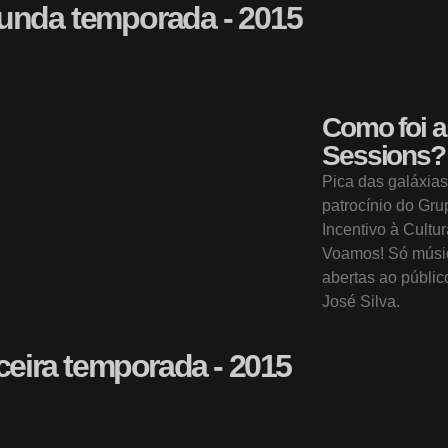
unda temporada - 2015
Como foi a
Sessions?
Pica das galáxias
patrocínio do Gr
Incentivo à Cultu
Voamos! Só músic
abertas ao públi
José Silva.
ceira temporada - 2015