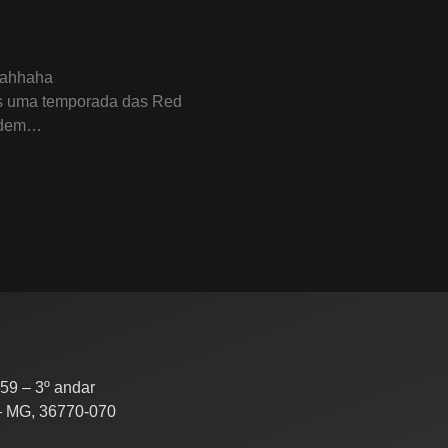
aahhaha
is uma temporada das Red
rdem…
59 – 3º andar
– MG, 36770-070