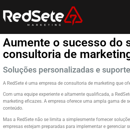
Aumente o sucesso do s
consultoria de marketin
Soluções personalizadas e suporte 
A RedSete é uma empresa de consultoria de marketing que ofe
Com uma equipe experiente e altamente qualificada, a RedSet
marketing eficazes. A empresa oferece uma ampla gama de serv
conteúdo.
Mas a RedSete não se limita a simplesmente fornecer soluçõe
empresas estejam preparadas para implementar e gerenciar s