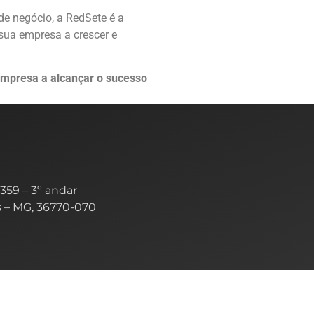
e negócio, a RedSete é a
sua empresa a crescer e
empresa a alcançar o sucesso
359 – 3º andar
s – MG, 36770-070